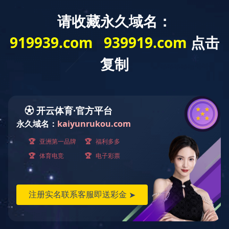
EN
汽车热交换器铸件
船用五金 阀门部件
不锈钢管件
射钉枪头
五金工具