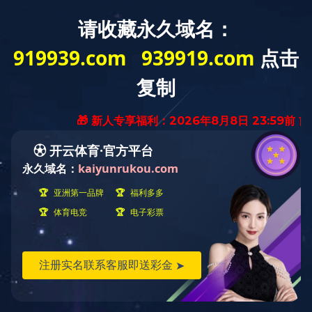
EN
汽车热交换器铸件
船用五金 阀门部件
不锈钢管件
射钉枪头
五金工具