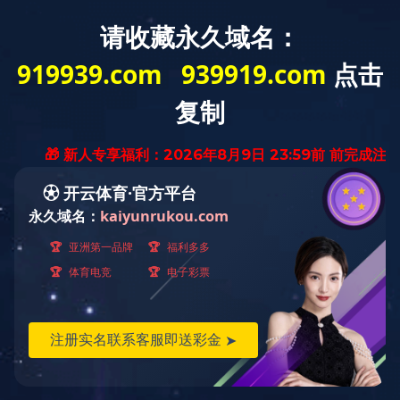
EN
汽车热交换器铸件
船用五金 阀门部件
不锈钢管件
射钉枪头
五金工具